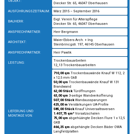
OBJEKT:
Diecker Str. 65, 46047 Oberhausen
AUSFÜHRUNGSZEITRAUM:
März 2015 – September 2016
Evgl. Verein für Alterspflege
BAUHERR:
Diecker Str. 65, 46047 Oberhausen
ANSPRECHPARTNER:
Herr Bergmann
Maier-Ebbers Arch. + Ing.
ARCHITEKT:
Steinbrincgstr. 197, 46145 Oberhausen
ANSPRECHPARTNER:
Herr Pawlik
Trockenbauarbeiten
LEISTUNG:
12_13 Trockenbauarbeiten
710,00 qm
Trockenbauwände Knauf W 112, 2
x 12,5 mm GkB
50,00 qm
Trockenbauwände Knauf W 131
Brandwand
62,00 Stück
Türöffnungen
63,00 qm
3-seitige Wandverkofferung
507,00 Stück
Wandaussparungen
425,00 m
Verstärkungen UA-Profile
585,00 Stück
Knauf Universaltraversen
LIEFERUNG UND
1.407,75 qm²
Vorsatzschalen
MONTAGE VON:
75,00 qm
abgehüängte Decken Flure 1 x 12,5
GKB
466,25 qm
abgehängte Decken Bäder OWA
Langfeldplatten