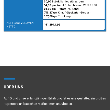
30,00 Stück
Schiebetürzargen
14,30 qm
Knauf Schachtwand W 628 F 90
21,56 qm
Promat I 90-Kanal
793,27 qm
Knauf Gipskarton-Decken
107,00 qm
Trockenputz
AUFTRAGSVOLUMEN
141.284,12 €
NETTO:
ÜBER UNS
Auf Grund unserer langjährigen Erfahrung ist es uns gestattet ein großes
Repertoire an baulichen Maßnahmen anzubieten.