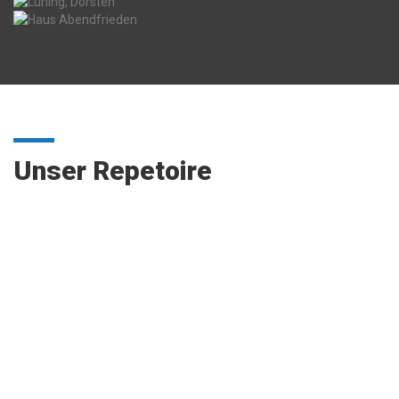
Unser Repetoire
Deckenbekleidung und Unterdecken
Die Bekleidung kann u. a. aus Gipskarton, Gipsfaser, Holz,
Holzwerkstoff, Metall, Kunststoff, Mineralfaser, Glas, Fiber-,
Calciumsilikat und Perliten bestehen,
weiter lesen…